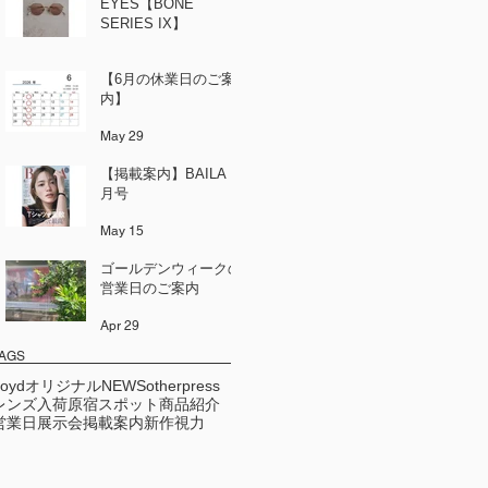
EYES【BONE
SERIES IX】
Jun 12
【6月の休業日のご案
内】
May 29
【掲載案内】BAILA 6
月号
May 15
ゴールデンウィークの
営業日のご案内
Apr 29
AGS
Loydオリジナル
NEWS
other
press
レンズ
入荷
原宿スポット
商品紹介
営業日
展示会
掲載案内
新作
視力