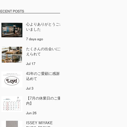
ECENT POSTS
心よりありがとうござ
いました
7 days ago
たくさんの出会いに支
えられて
Jul 17
41年のご愛顧に感謝を
込めて
Jul 3
【7月の休業日のご案
内】
Jun 26
ISSEY MIYAKE