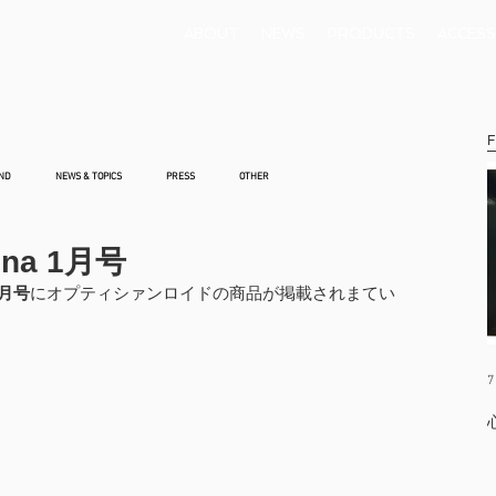
ABOUT
NEWS
PRODUCTS
ACCESS
F
ND
NEWS & TOPICS
PRESS
OTHER
na 1月号
1月号
にオプティシァンロイドの商品が掲載されまてい
7