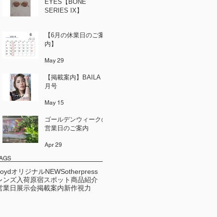
EYES【BONE
SERIES IX】
Jun 12
【6月の休業日のご案
内】
May 29
【掲載案内】BAILA 6
月号
May 15
ゴールデンウィークの
営業日のご案内
Apr 29
AGS
Loydオリジナル
NEWS
other
press
レンズ
入荷
原宿スポット
商品紹介
営業日
展示会
掲載案内
新作
視力