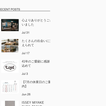
ECENT POSTS
心よりありがとうござ
いました
Jul 31
たくさんの出会いに支
えられて
Jul 17
41年のご愛顧に感謝を
込めて
Jul 3
【7月の休業日のご案
内】
Jun 26
ISSEY MIYAKE