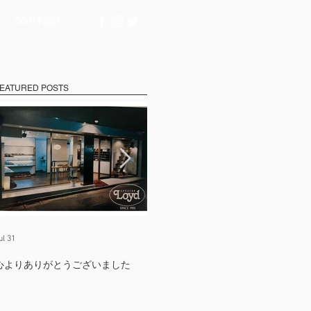
CONTACT
EATURED POSTS
ul 31
Jul 17
Ju
心よりありがとうございました
たくさんの出会いに支えられて
【