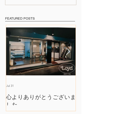
号
ン 1160号
FEATURED POSTS
Jul 31
Jul 17
心よりありがとうございま
たくさんの出
した
れて