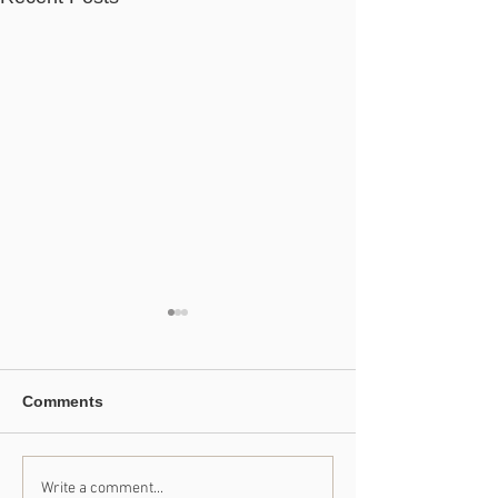
Comments
Write a comment...
【掲載案内】光の家 4月
【掲載案内】ク