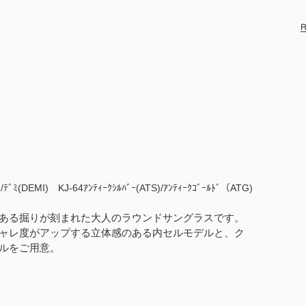
R
ﾃﾞﾐ(DEMI)　KJ-64ｱﾝﾃｨｰｸｼﾙﾊﾞｰ(ATS)/ｱﾝﾃｨｰｸｺﾞｰﾙﾄﾞ（ATG)
ある掘りが刻まれた大人のラウンドサングラスです。
ャレ度がアップする立体感のある内セルモデルと、ク
ルをご用意。