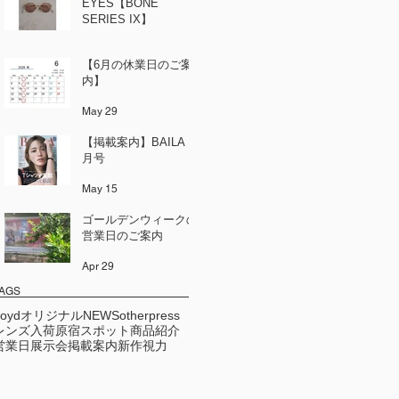
EYES【BONE
SERIES IX】
Jun 12
【6月の休業日のご案
内】
May 29
【掲載案内】BAILA 6
月号
May 15
ゴールデンウィークの
営業日のご案内
Apr 29
AGS
Loydオリジナル
NEWS
other
press
レンズ
入荷
原宿スポット
商品紹介
営業日
展示会
掲載案内
新作
視力