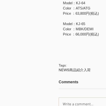
Model：KJ-64
Color ：ATS/ATG
Price ：63,800円(税込)
Model：KJ-65
Color ：MBK/DEMI
Price ：66,000円(税込)
Tags:
NEWS
商品紹介
入荷
Comments
Write a comment...