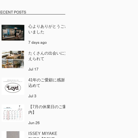
ECENT POSTS
心よりありがとうござ
いました
7 days ago
たくさんの出会いに支
えられて
Jul 17
41年のご愛顧に感謝を
込めて
Jul 3
【7月の休業日のご案
内】
Jun 26
ISSEY MIYAKE