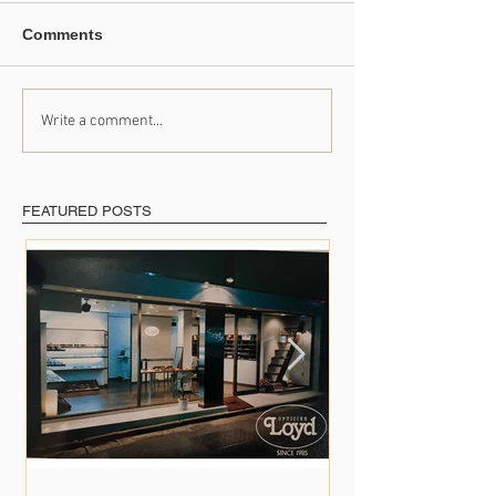
Comments
Write a comment...
たくさんの出会いに支え
41年のご愛顧に
られて
めて
FEATURED POSTS