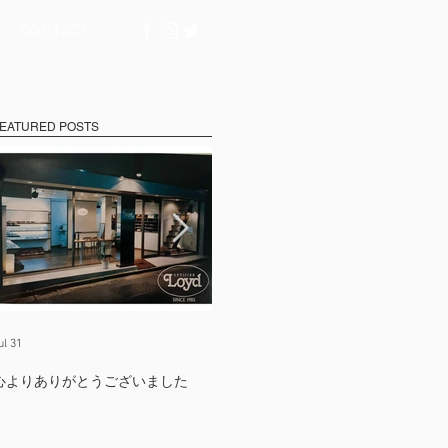
CONTACT
EATURED POSTS
ul 31
Jul 17
Ju
心よりありがとうございました
たくさんの出会いに支えられて
【