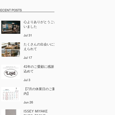
ECENT POSTS
心よりありがとうござ
いました
Jul 31
たくさんの出会いに支
えられて
Jul 17
41年のご愛顧に感謝を
込めて
Jul 3
【7月の休業日のご案
内】
Jun 26
ISSEY MIYAKE