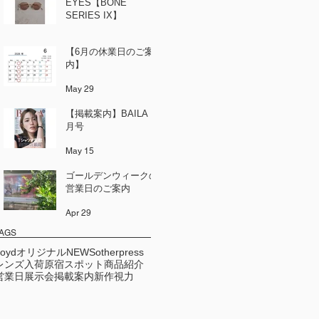
EYES【BONE
SERIES IX】
Jun 12
【6月の休業日のご案
内】
May 29
【掲載案内】BAILA 6
月号
May 15
ゴールデンウィークの
営業日のご案内
Apr 29
AGS
Loydオリジナル
NEWS
other
press
レンズ
入荷
原宿スポット
商品紹介
営業日
展示会
掲載案内
新作
視力