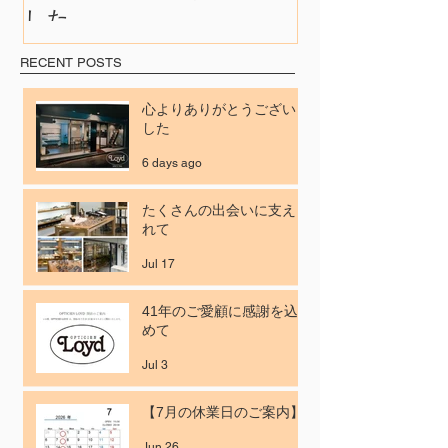
した
れて
RECENT POSTS
心よりありがとうございま
した
6 days ago
たくさんの出会いに支えら
れて
Jul 17
41年のご愛顧に感謝を込
めて
Jul 3
【7月の休業日のご案内】
Jun 26