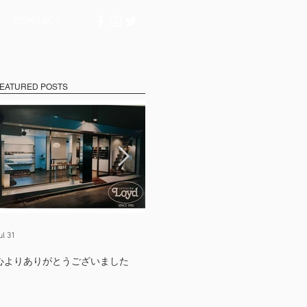
CONTACT
EATURED POSTS
ul 31
Jul 17
Ju
心よりありがとうございました
たくさんの出会いに支えられて
【