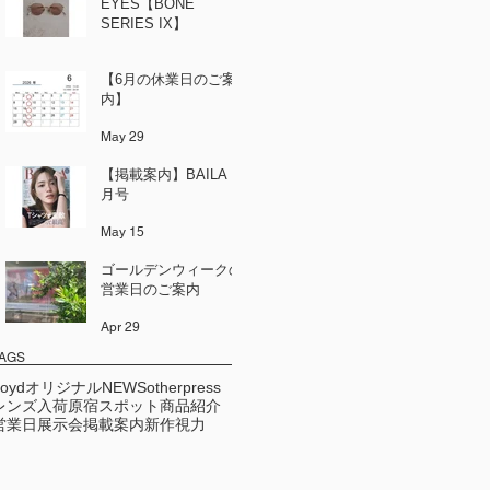
EYES【BONE
SERIES IX】
Jun 12
【6月の休業日のご案
内】
May 29
【掲載案内】BAILA 6
月号
May 15
ゴールデンウィークの
営業日のご案内
Apr 29
AGS
Loydオリジナル
NEWS
other
press
レンズ
入荷
原宿スポット
商品紹介
営業日
展示会
掲載案内
新作
視力