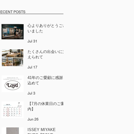
ECENT POSTS
心よりありがとうござ
いました
Jul 31
たくさんの出会いに支
えられて
Jul 17
41年のご愛顧に感謝を
込めて
Jul 3
【7月の休業日のご案
内】
Jun 26
ISSEY MIYAKE