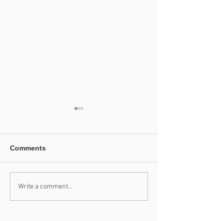
Comments
Write a comment...
たくさんの出会いに支え
41年のご愛顧に
られて
めて