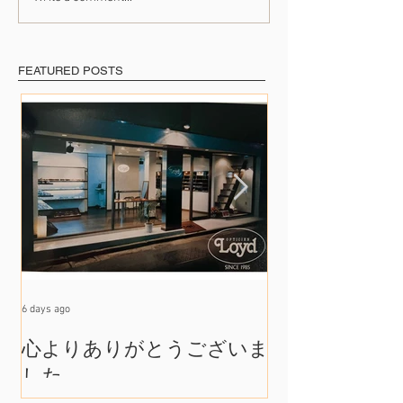
たくさんの出会いに支え
41年のご愛顧に
られて
めて
FEATURED POSTS
6 days ago
Jul 17
心よりありがとうございま
たくさんの出
した
れて