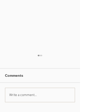
Comments
Write a comment...
たくさんの出会いに支え
41年のご愛顧に
られて
めて