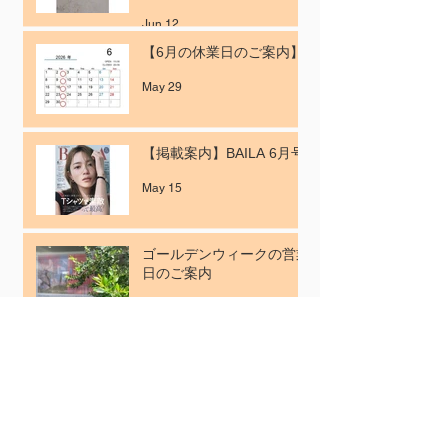
Jun 12
【6月の休業日のご案内】
May 29
【掲載案内】BAILA 6月号
May 15
ゴールデンウィークの営業
日のご案内
Apr 29
TAGS
Loydオリジナル
NEWS
other
press
レンズ
入荷
原宿スポット
商品紹介
営業日
展示会
掲載案内
新作
視力