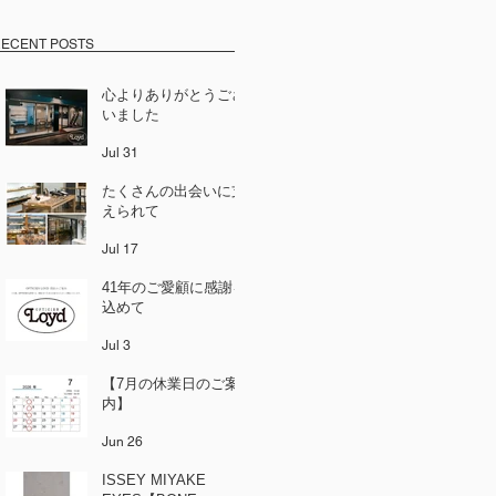
ECENT POSTS
心よりありがとうござ
いました
Jul 31
たくさんの出会いに支
えられて
Jul 17
41年のご愛顧に感謝を
込めて
Jul 3
【7月の休業日のご案
内】
Jun 26
ISSEY MIYAKE