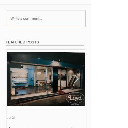
Write a comment...
たくさんの出会いに支え
41年のご愛顧に
られて
めて
FEATURED POSTS
Jul 31
Jul 17