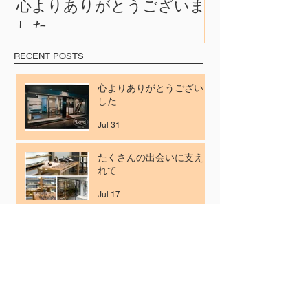
心よりありがとうございま
たくさんの出
した
れて
RECENT POSTS
心よりありがとうございま
した
Jul 31
たくさんの出会いに支えら
れて
Jul 17
41年のご愛顧に感謝を込
めて
Jul 3
【7月の休業日のご案内】