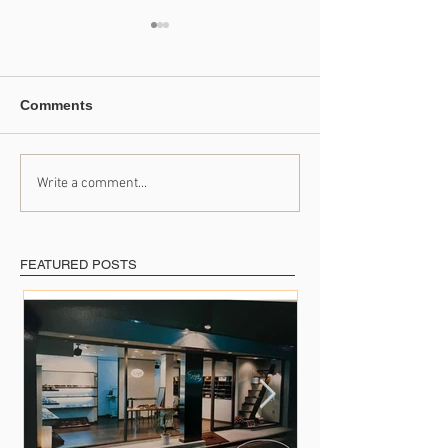
Comments
Write a comment...
【掲載案内】光の家 4月
【掲載案内】ク
号
ン 1160号
FEATURED POSTS