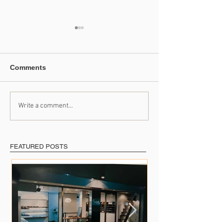
Comments
Write a comment...
たくさんの出会いに支え
41年のご愛顧に
られて
めて
FEATURED POSTS