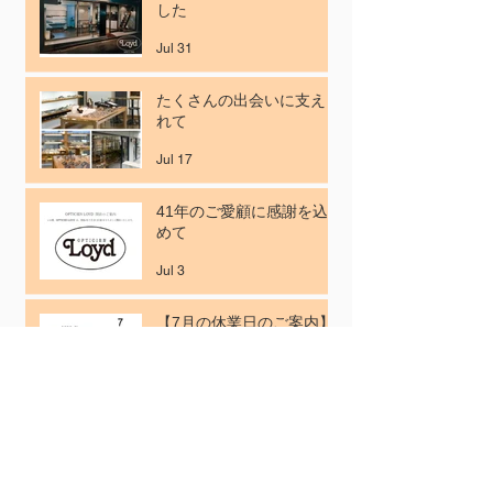
した
Jul 31
たくさんの出会いに支えら
れて
Jul 17
41年のご愛顧に感謝を込
めて
Jul 3
【7月の休業日のご案内】
Jun 26
ISSEY MIYAKE
EYES【BONE SERIES
IX】