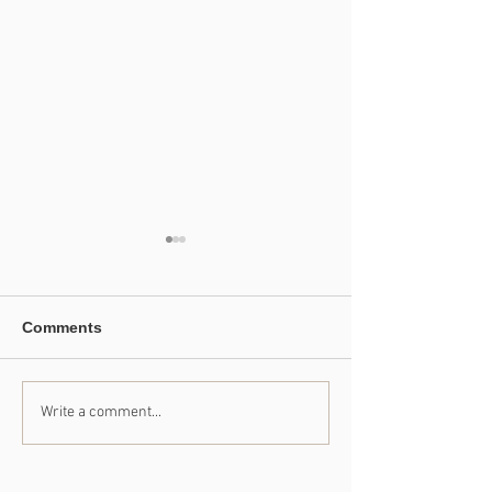
Comments
Write a comment...
【掲載案内】光の家 4月
【掲載案内】ク
号
ン 1160号