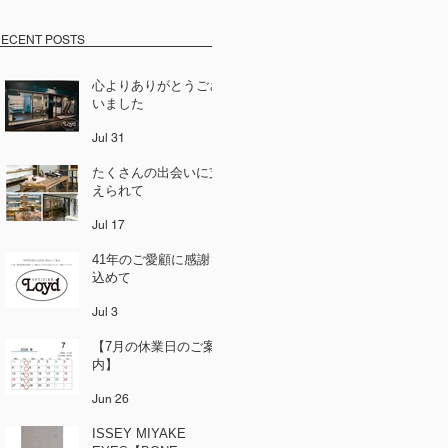
ECENT POSTS
心よりありがとうござ
いました
Jul 31
たくさんの出会いに支
えられて
Jul 17
41年のご愛顧に感謝を
込めて
Jul 3
【7月の休業日のご案
内】
Jun 26
ISSEY MIYAKE