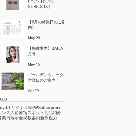
EYES【BONE
SERIES IX】
Jun 12
【6月の休業日のご案
内】
May 29
【掲載案内】BAILA 6
月号
May 15
ゴールデンウィークの
営業日のご案内
Apr 29
AGS
Loydオリジナル
NEWS
other
press
レンズ
入荷
原宿スポット
商品紹介
営業日
展示会
掲載案内
新作
視力