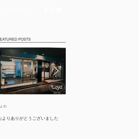
CONTACT
EATURED POSTS
ul 31
Jul 17
Ju
心よりありがとうございました
たくさんの出会いに支えられて
【