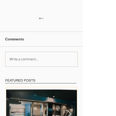
Comments
Write a comment...
たくさんの出会いに支え
41年のご愛顧に
られて
めて
FEATURED POSTS