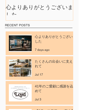
心よりありがとうございま
たくさんの出
した
れて
RECENT POSTS
心よりありがとうございま
した
7 days ago
たくさんの出会いに支えら
れて
Jul 17
41年のご愛顧に感謝を込
めて
Jul 3