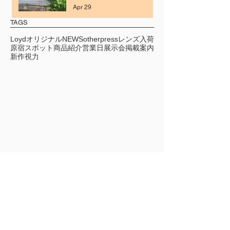
Apr 29
TAGS
Loydオリジナル
NEWS
other
press
レンズ
入荷
原宿スポット
商品紹介
営業日
展示会
掲載案内
新作
視力