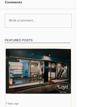
Comments
Write a comment...
たくさんの出会いに支え
41年のご愛顧に
られて
めて
FEATURED POSTS
7 days ago
Jul 17